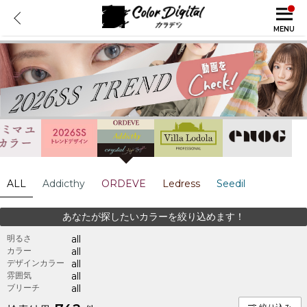
MENU
ALL
Addicthy
ORDEVE
Ledress
Seedil
あなたが探したいカラーを絞り込めます！
明るさ
all
カラー
all
デザインカラー
all
雰囲気
all
ブリーチ
all