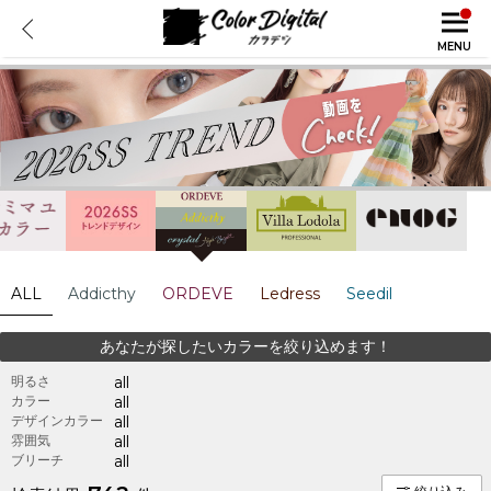
MENU
ALL
Addicthy
ORDEVE
Ledress
Seedil
あなたが探したいカラーを絞り込めます！
明るさ
all
カラー
all
デザインカラー
all
雰囲気
all
ブリーチ
all