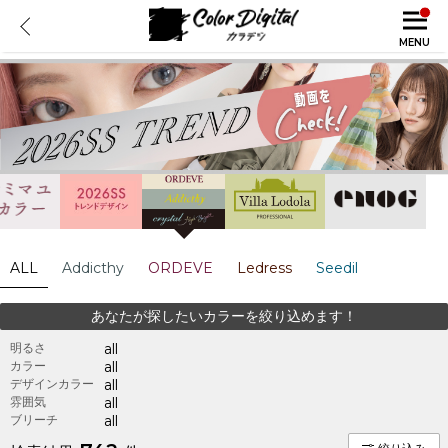
MENU
ALL
Addicthy
ORDEVE
Ledress
Seedil
あなたが探したいカラーを絞り込めます！
明るさ
all
カラー
all
デザインカラー
all
雰囲気
all
ブリーチ
all