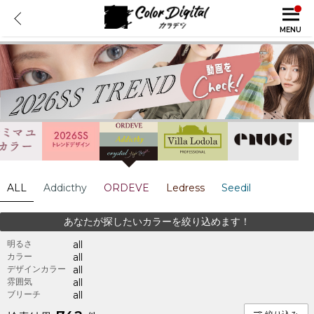
MENU
ALL
Addicthy
ORDEVE
Ledress
Seedil
あなたが探したいカラーを絞り込めます！
明るさ
all
カラー
all
デザインカラー
all
雰囲気
all
ブリーチ
all