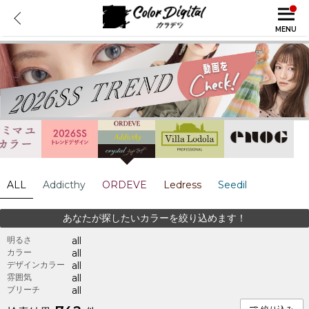
MENU
ALL
Addicthy
ORDEVE
Ledress
Seedil
あなたが探したいカラーを絞り込めます！
明るさ
all
カラー
all
デザインカラー
all
雰囲気
all
ブリーチ
all