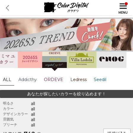
MENU
ALL
Addicthy
ORDEVE
Ledress
Seedil
あなたが探したいカラーを絞り込めます！
明るさ
all
カラー
all
デザインカラー
all
雰囲気
all
ブリーチ
all