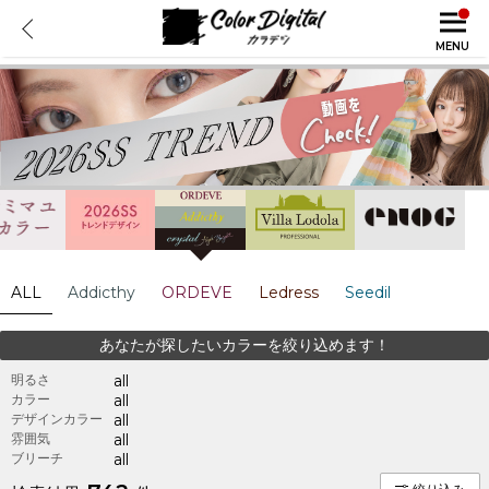
MENU
ALL
Addicthy
ORDEVE
Ledress
Seedil
あなたが探したいカラーを絞り込めます！
明るさ
all
カラー
all
デザインカラー
all
雰囲気
all
ブリーチ
all