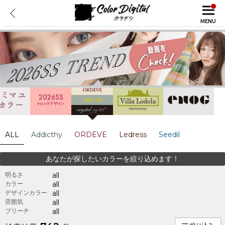
MENU
ALL
Addicthy
ORDEVE
Ledress
Seedil
あなたが探したいカラーを絞り込めます！
明るさ
all
カラー
all
デザインカラー
all
雰囲気
all
ブリーチ
all