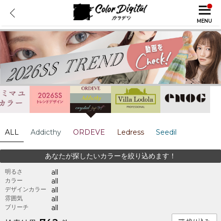
MENU
ALL
Addicthy
ORDEVE
Ledress
Seedil
あなたが探したいカラーを絞り込めます！
明るさ
all
カラー
all
デザインカラー
all
雰囲気
all
ブリーチ
all