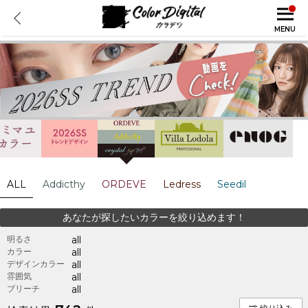
MENU
ALL
Addicthy
ORDEVE
Ledress
Seedil
あなたが探したいカラーを絞り込めます！
明るさ
all
カラー
all
デザインカラー
all
雰囲気
all
ブリーチ
all