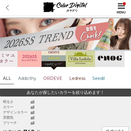
MENU
ALL
Addicthy
ORDEVE
Ledress
Seedil
あなたが探したいカラーを絞り込めます！
明るさ
all
カラー
all
デザインカラー
all
雰囲気
all
ブリーチ
all