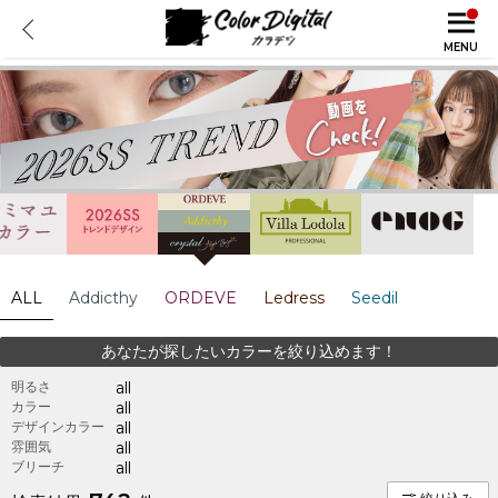
MENU
ALL
Addicthy
ORDEVE
Ledress
Seedil
あなたが探したいカラーを絞り込めます！
明るさ
all
カラー
all
デザインカラー
all
雰囲気
all
ブリーチ
all