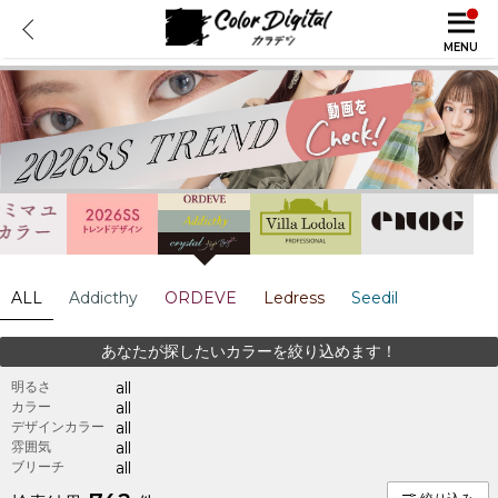
MENU
ALL
Addicthy
ORDEVE
Ledress
Seedil
あなたが探したいカラーを絞り込めます！
明るさ
all
カラー
all
デザインカラー
all
雰囲気
all
ブリーチ
all