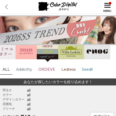
MENU
ALL
Addicthy
ORDEVE
Ledress
Seedil
あなたが探したいカラーを絞り込めます！
明るさ
all
カラー
all
デザインカラー
all
雰囲気
all
ブリーチ
all