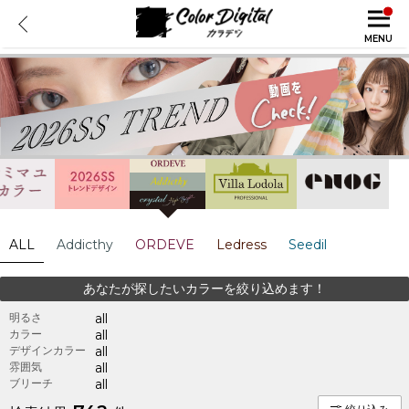
MENU
ALL
Addicthy
ORDEVE
Ledress
Seedil
あなたが探したいカラーを絞り込めます！
明るさ
all
カラー
all
デザインカラー
all
雰囲気
all
ブリーチ
all