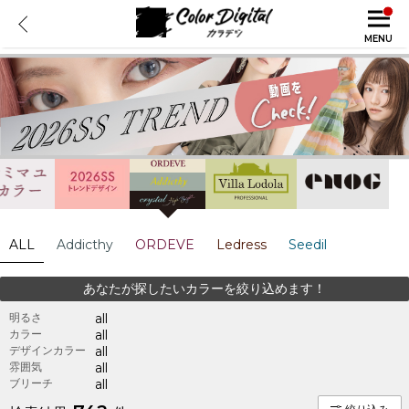
MENU
ALL
Addicthy
ORDEVE
Ledress
Seedil
あなたが探したいカラーを絞り込めます！
明るさ
all
カラー
all
デザインカラー
all
雰囲気
all
ブリーチ
all