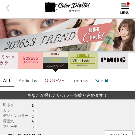
MENU
ALL
Addicthy
ORDEVE
Ledress
Seedil
あなたが探したいカラーを絞り込めます！
明るさ
all
カラー
all
デザインカラー
all
雰囲気
all
ブリーチ
all