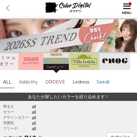
MENU
ALL
Addicthy
ORDEVE
Ledress
Seedil
あなたが探したいカラーを絞り込めます！
明るさ
all
カラー
all
デザインカラー
all
雰囲気
all
ブリーチ
all