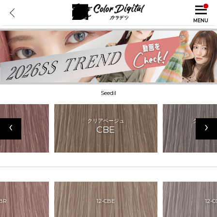
MENU
Seedil
ランジュ
クリアベージュ
クリアグ
‹
›
BR
CBE
C
CBR
12-CBE
12-