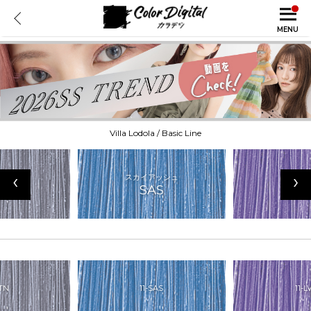
MENU
Villa Lodola / Basic Line
‹
›
ーン
スカイアッシュ
ラベン
TN
SAS
L
MTN
11-SAS
11-