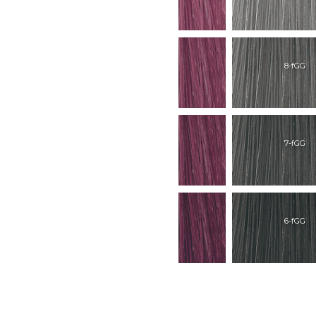
8-fAP
8-fPK
8-fGG
7-fAP
7-fPK
7-fGG
6-fAP
6-fPK
6-fGG