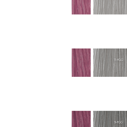
11-fAP
11-fPK
11-fGG
9-fAP
9-fPK
9-fGG