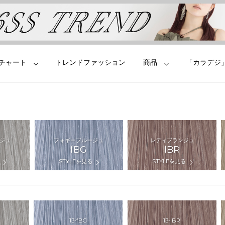
チャート
トレンドファッション
商品
「カラデジ
ジュ
フォギーブルージュ
レディブランジュ
fBG
lBR
STYLEを見る
STYLEを見る
13-fBG
13-lBR