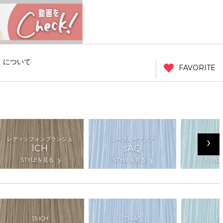
」について
FAVORITE
›
レディシフォンブランジュ
シースルーアクア
シースルー
lCH
sAQ
s
STYLEを見る
STYLEを見る
STYL
13-lCH
13-sAQ
13