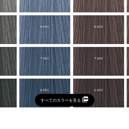
8-fBG
8-lBR
7-fBG
7-lBR
6-fBG
6-lBR
すべてのカラーを見る