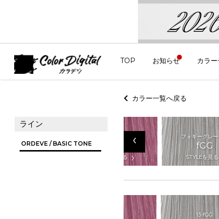
TOP
お知らせ
カラー
カラー一覧へ戻る
ライン
‹
ミニティアッシュピンク
フェミニティピンク
フォギーグレー
ORDEVE / BASIC TONE
fAP
fPK
fGG
STYLEを見る
STYLEを見る
STYLEを見る
13-fAP
13-fPK
13-fGG