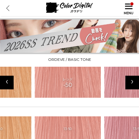
MENU
ORDEVE / BASIC TONE
‹
›
ンジ
レッド
ピン
0
-50
-5
40
13-50
13-