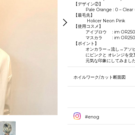
【デザイン②】
Pale Orange : 0 – Clear 
【最毛先】
Holicer Neon Pink
【使用コスメ】
アイブロウ : im OR25
マスカラ : im OR250
【ポイント】
オンカラー→流し→アソビ
にピンクと オレンジを交
元気な印象にしてみまし
ホイルワーク/カット断面図
#enog