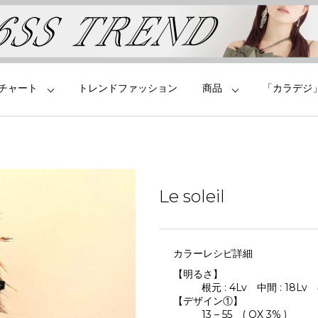
チャート
トレンドファッション
商品
「カラデジ
Le soleil
カラーレシピ詳細
【明るさ】
根元 : 4Lv 中間 : 18Lv 毛
【デザイン①】
13 – 55 ( OX 3% )