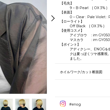
【毛先】
9 – B-Pearl ( OX 3% )
【表面】
0 – Clear : Pale Violet :
【ローライト】
Off Black ( OX 3% )
【使用コスメ】
アイブロウ : im GY050
マスカラ : im GY050
【ポイント】
アディクシー、ENOGを
クは夏っぽくツヤ感重視。
ました。
ホイルワーク/カット断面図
#enog