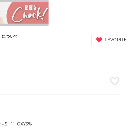
」について
FAVORITE
ge＝5：1 OXY3%