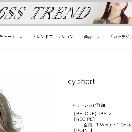
チャート
トレンドファッション
商品
「カラデジ
Icy short
カラーレシピ詳細
【BEFORE】18.5Lv
【RECIPE】
全頭 T-White：T-Bei
【POINT】