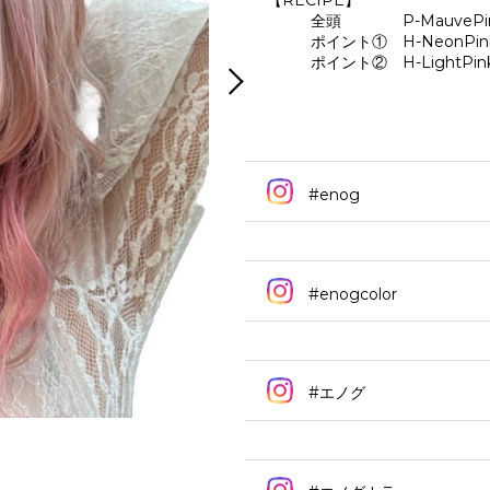
【RECIPE】
全頭 P-MauvePink : T
ポイント① H-NeonPink : H
ポイント② H-LightPink : 
#enog
#enogcolor
#エノグ