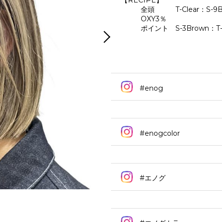
【RECIPE】
全頭 T-Clear：S-9B
OXY3％
ポイント S-3Brown：T-C
#enog
#enogcolor
#エノグ