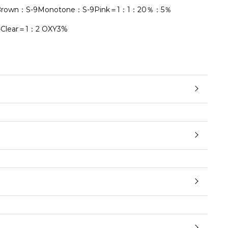
rown：S-9Monotone：S-9Pink＝1：1：20％：5％
lear＝1：2 OXY3%