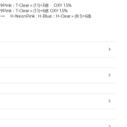
Pink：T-Clear＝(1:1)+3倍 OXY 1.5%
ink：T-Clear＝(1:1)+6倍 OXY 1.5%
NeonPink : H-Blue：H-Clear＝(8:1)+6倍