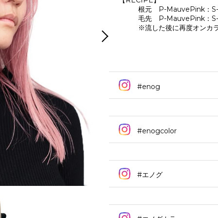
【RECIPE】
根元 P-MauvePink：S-9
毛先 P-MauvePink：S-9P
※流した後に再度オンカラー H-
#enog
#enogcolor
#エノグ