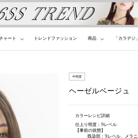
チャート
トレンドファッション
商品
「カラデジ
中明度
ヘーゼルベージュ
カラーレシピ詳細
仕上り明度：
9レベル
【事前の状態】
既染部：
9
レベル、メラニ