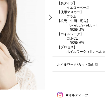
【肌タイプ】
イエローベース
【使用マスカラ】
プラム
【根元～中間～毛先】
8-reEL:9-reEL = 1:1
（第2剤 3%）
【ホイルワーク】
C13-CL
（第2剤 6%）
【プロセス】
ホイルワーク（11レベル
ホイルワーク/カット断面図
#オルディーブ