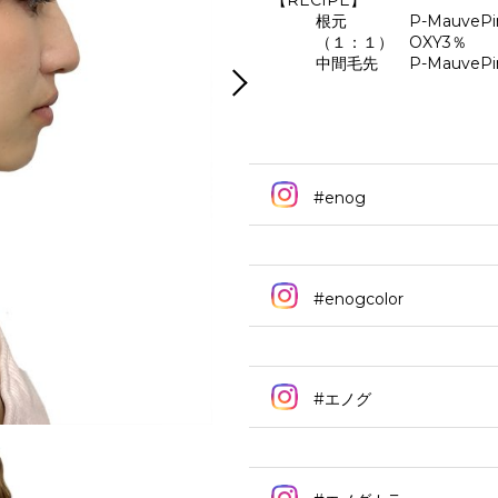
【RECIPE】
根元 P-MauvePink：
（１：１） OXY3％
中間毛先 P-MauvePink
#enog
#enogcolor
#エノグ