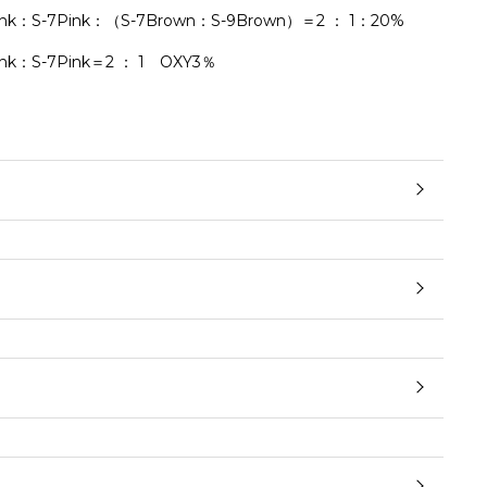
S-7Pink：（S-7Brown：S-9Brown）＝2 ： 1：20%
：S-7Pink＝2 ： 1 OXY3％