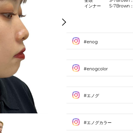
全頭 S-7Brown：S-7V
インナー S-7Brown：S-7
#enog
#enogcolor
#エノグ
#エノグカラー