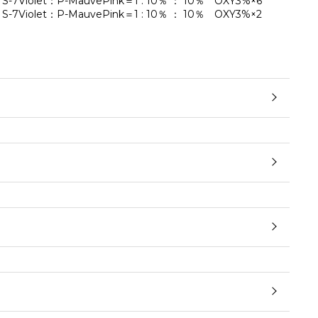
iolet：P-MauvePink＝1 : 10％ ： 10％ OXY3%×6
Violet：P-MauvePink＝1 : 10％ ： 10％ OXY3%×2