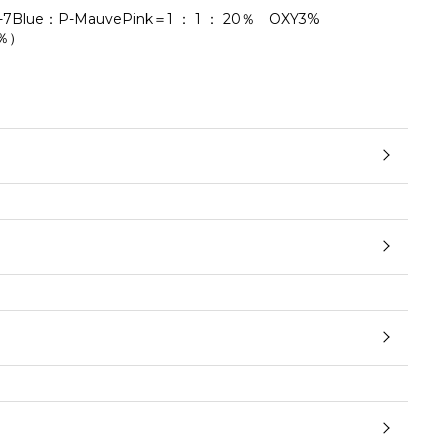
7Blue：P-MauvePink＝1 ： 1 ： 20％ OXY3%
0％）