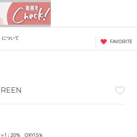
」について
FAVORITE
GREEN
er＝1：20% OXY1.5％