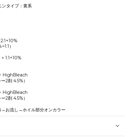
ニンタイプ：黄系
 2:1+10%
=1:1）
 = 1:1+10%
ighBleach
2剤 4.5%）
ighBleach
2剤 4.5%）
布→お流し→ホイル部分オンカラー