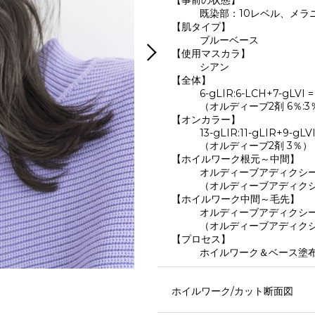
【事前の状態】
既染部：10レベル、メラ
【肌タイプ】
ブルーベース
【使用マスカラ】
シアン
【全体】
6-gLIR:6-LCH+7-gLVI =
（オルディーブ2剤 6％:3％
【オンカラー】
13-gLIR:11-gLIR+9-gLVI
（オルディーブ2剤 3％）
【ホイルワーク根元～中間】
オルディーブアディクシー H
（オルディーブアディクシー
【ホイルワーク中間～毛先】
オルディーブアディクシー H
（オルディーブアディクシー
【プロセス】
ホイルワーク＆ベース塗
ホイルワーク/カット断面図