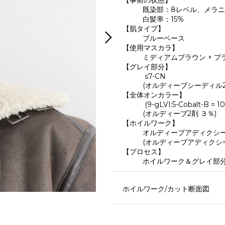
【事前の状態】
既染部：8レベル、メラ
白髪率：15%
【肌タイプ】
ブルーベース
【使用マスカラ】
ミディアムブラウン × プ
【グレイ部分】
s7-CN
(オルディーブシーディル2
【全体オンカラー】
(9-gLVI:5-Cobalt-B = 10:
(オルディーブ2剤 ３％)
【ホイルワーク】
オルディーブアディクシー H
(オルディーブアディクシー
【プロセス】
ホイルワーク＆グレイ部分
ホイルワーク/カット断面図