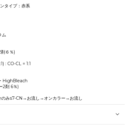
ニンタイプ：赤系
ラム
剤６％)
1) : CO-CL = 1:1
ighBleach
2剤 6％)
のみs7-CN→お流し→オンカラー→お流し