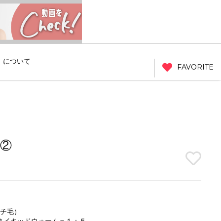
」について
FAVORITE
②
チ毛）