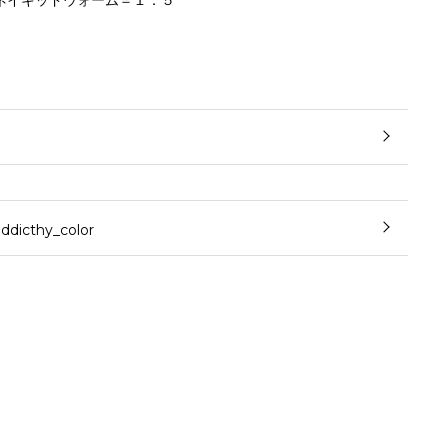
ネイキッドウォーム＝１：５
cthy_color