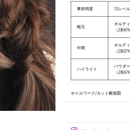
事前明度
12レベ
オルディ
根元
（2剤6
オルディー
中間
（2剤3
パウダ
ハイライト
（2剤6%
ホイルワーク/カット断面図