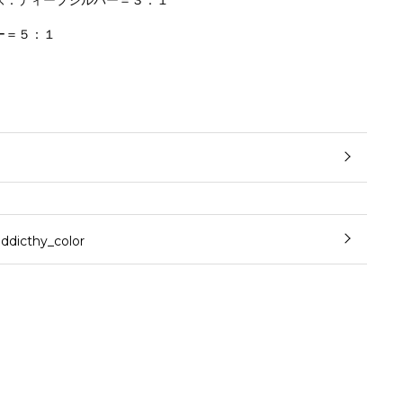
ズ：ディープシルバー＝３：１
ー＝５：１
cthy_color