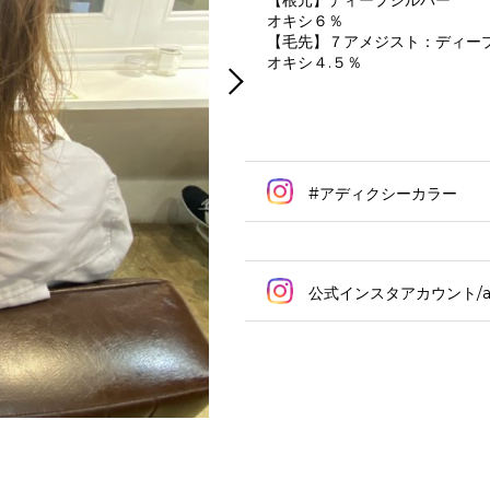
【根元】ディープシルバー
オキシ６％
【毛先】７アメジスト：ディー
オキシ４.５％
#アディクシーカラー
公式インスタアカウント/addi