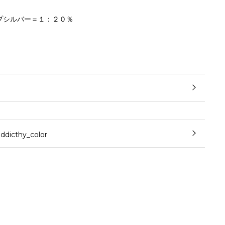
プシルバー＝１：２０％
cthy_color