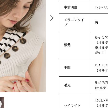
事前明度
17レベ
メラニンタイ
黄
プ
8-s1G:7
（オルデ
根元
※オルデ
3%=1:1
8-s1G:7
中間
（オルデ
9-s1P:7
毛先
(オルディ
13CL:
ハイライト
（オルデ