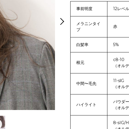
事前明度
12レベ
メラニンタイ
赤
プ
白髪率
5%
c8-10
根元
（オルデ
11-slG
中間〜毛先
（オルデ
パウダ
ハイライト
（オルデ
8-sIG/H
（オルデ