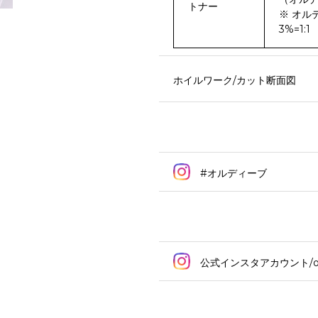
トナー
※ オル
3%=1:1
ホイルワーク/カット断面図
#オルディーブ
公式インスタアカウント/ord