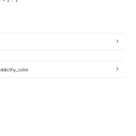
ー＝１：１
cthy_color