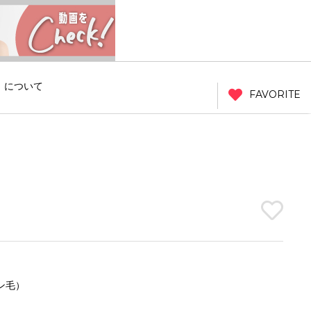
」について
FAVORITE
ン毛）