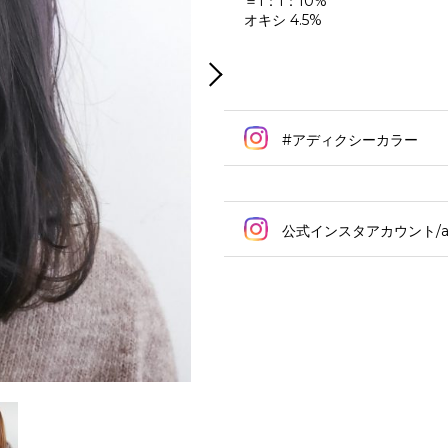
＝1：1：10%
オキシ 4.5%
#アディクシーカラー
公式インスタアカウント/addi