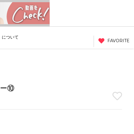
」について
FAVORITE
ー⑩