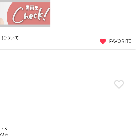
」について
FAVORITE
1：3
Y3%