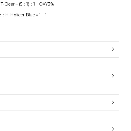
T-Clear＝(5：1)：1 OXY3%
：H-Holicer Blue＝1：1