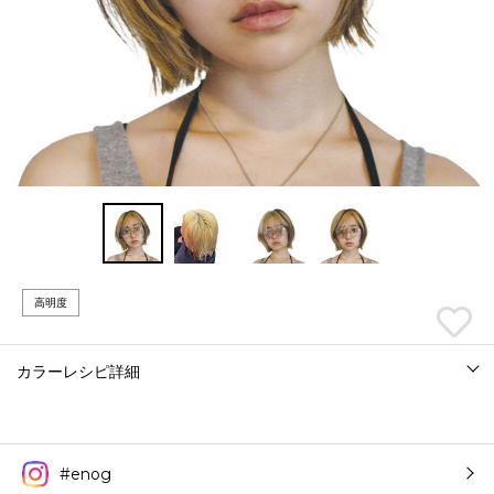
高明度
カラーレシピ詳細
#enog