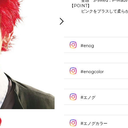
全頭 S-9Red：P-Mauv
【POINT】
ピンクをプラスして柔ら
#enog
#enogcolor
#エノグ
#エノグカラー