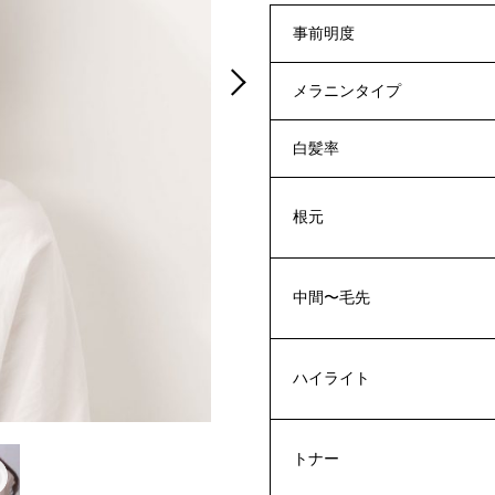
事前明度
メラニンタイプ
白髪率
根元
中間〜毛先
ハイライト
トナー